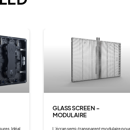
GLASS SCREEN –
MODULAIRE
ures. Idéal
L’écran semi-transparent modulaire pou
une communication innovante et design