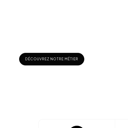
p
r
o
d
u
i
t
s
p
a
r
f
a
i
t
s
p
o
u
r
r
é
p
o
n
d
r
e
a
u
x
b
e
s
o
i
n
E
n
p
a
r
a
l
l
è
l
e
,
R
e
f
l
e
x
i
o
n
L
e
d
s
a
s
u
s
e
d
é
v
e
l
o
p
m
ê
m
e
o
b
j
e
c
t
i
f
:
o
f
f
r
i
r
à
s
e
s
c
l
i
e
n
t
s
u
n
e
v
i
s
i
A
u
j
o
u
r
d
’
h
u
i
,
R
e
f
l
e
x
i
o
n
L
e
d
s
v
o
u
s
a
p
p
o
r
t
e
u
i
n
n
o
v
a
n
t
s
,
s
o
n
e
x
p
e
r
t
i
s
e
e
t
s
e
s
c
o
n
s
e
i
l
s
s
u
r
DÉCOUVREZ NOTRE MÉTIER