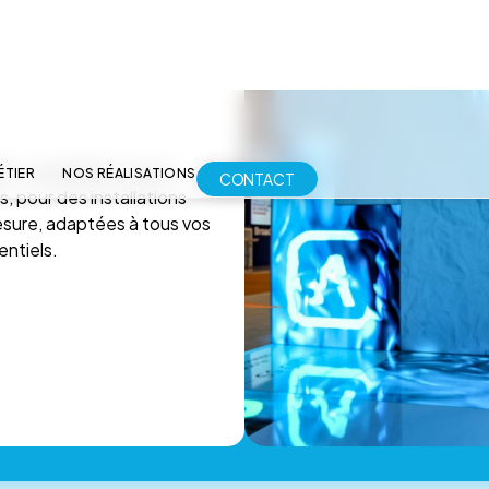
 : modulables, haute
s, pour des installations
esure, adaptées à tous vos
ntiels.