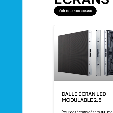
Voir tous nos écrans
DALLE ÉCRAN LED
MODULABLE 2.5
Pour des écrans géants sur-mes
pour des murs incurvés Indoor.