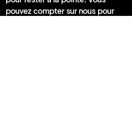
pouvez compter sur nous pour
rendre votre vision lumineuse.
INNOVATION
L'innovation est au cœur de notre
approche. Nous créons des solutions
l’essence même de notre métier
LED uniques, alliant technologie et
créativité, pour garantir un impact
visuel fort et marquer les esprits.