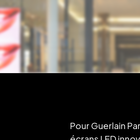
N
Pour Guerlain Par
écrans LED innov